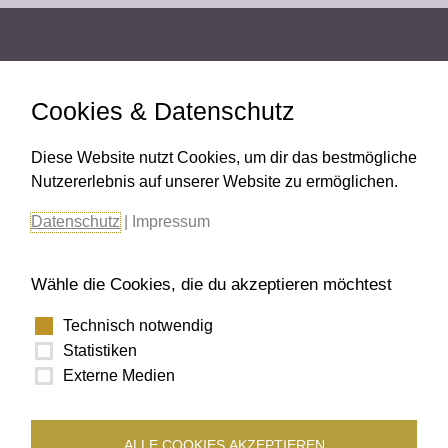
SHOP
RECHTLICHES
Cookies & Datenschutz
About
Impressum
Diese Website nutzt Cookies, um dir das bestmögliche
Kontakt
Zahlungsweisen
Nutzererlebnis auf unserer Website zu ermöglichen.
Die perfekte Kettenlänge
Lieferung & Rückgabe
Tipps zur Schmuck-Pflege
Datenschutz
Datenschutz
|
Impressum
Nachhaltigkeit
AGB
Widerruf
Wähle die Cookies, die du akzeptieren möchtest
Technisch notwendig
SOCIAL MEDIA
SICHER BEZAHLEN
Statistiken
Externe Medien
ALLE COOKIES AKZEPTIEREN