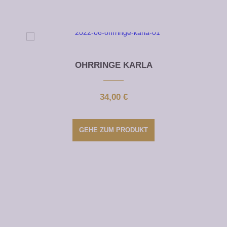
Dieses Produkt weist mehrere Varianten auf. Die Optionen können auf der Produktseite gewählt werden
OHRRINGE KARLA
34,00
€
GEHE ZUM PRODUKT